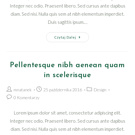
Integer nec odio. Praesent libero. Sed cursus ante dapibus
diam. Sed nisi. Nulla quis sem at nibh elementum imperdiet.
Duis sagittis ipsum.…
Conubia
Czytaj Dalej
nostra
per
inceptos
Pellentesque nibh aenean quam
himenaeos
in scelerisque
Post
Post
Post
mnatanek
25 października 2016
Design
author:
published:
category:
Post
0 Komentarzy
comments:
Lorem ipsum dolor sit amet, consectetur adipiscing elit.
Integer nec odio. Praesent libero. Sed cursus ante dapibus
diam. Sed nisi. Nulla quis sem at nibh elementum imperdiet.