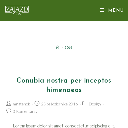
Skip
to
MENU
content
ROCZNE ARCHIWA: 2016
>
2016
Conubia nostra per inceptos
himenaeos
Post
Post
Post
mnatanek
25 października 2016
Design
author:
published:
category:
Post
0 Komentarzy
comments:
Lorem ipsum dolor sit amet, consectetur adipiscing elit.