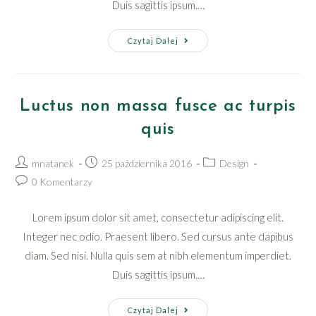
Duis sagittis ipsum.…
Pellentesque
Czytaj Dalej
nibh
aenean
quam
Luctus non massa fusce ac turpis
in
scelerisque
quis
Post
Post
Post
mnatanek
25 października 2016
Design
author:
published:
category:
Post
0 Komentarzy
comments:
Lorem ipsum dolor sit amet, consectetur adipiscing elit.
Integer nec odio. Praesent libero. Sed cursus ante dapibus
diam. Sed nisi. Nulla quis sem at nibh elementum imperdiet.
Duis sagittis ipsum.…
Luctus
Czytaj Dalej